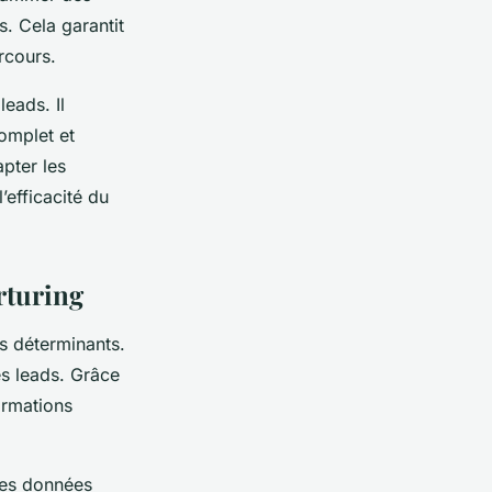
. Cela garantit
rcours.
leads. Il
complet et
apter les
’efficacité du
rturing
s déterminants.
s leads. Grâce
ormations
 les données