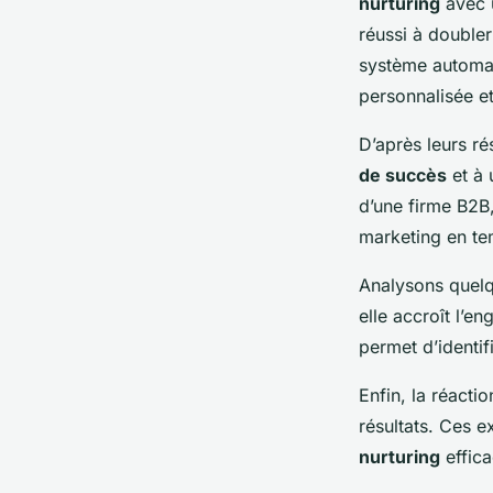
nurturing
avec
réussi à double
système automat
personnalisée et
D’après leurs ré
de succès
et à 
d’une firme B2B,
marketing en tem
Analysons quel
elle accroît l’e
permet d’identi
Enfin, la réact
résultats. Ces e
nurturing
effica