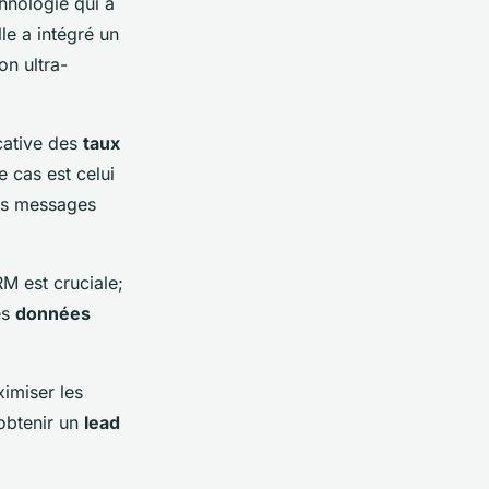
chnologie qui a
le a intégré un
n ultra-
icative des
taux
e cas est celui
ses messages
RM est cruciale;
es
données
imiser les
 obtenir un
lead