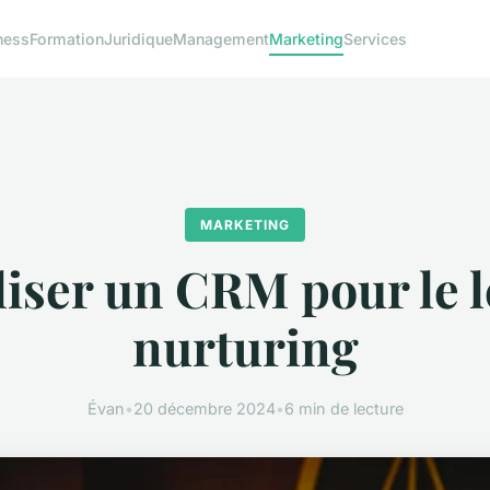
ness
Formation
Juridique
Management
Marketing
Services
MARKETING
liser un CRM pour le 
nurturing
Évan
•
20 décembre 2024
•
6 min de lecture