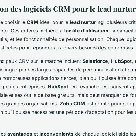
n des logiciels CRM pour le lead nurtu
de choisir le
CRM
idéal pour le
lead nurturing
, plusieurs cri
pte. Ces critères incluent la
facilité d’utilisation
, la capacit
tils, et les fonctionnalités de personnalisation. Chaque logi
istinctes pour répondre aux divers besoins des entreprises.
incipaux CRM sur le marché incluent
Salesforce
,
HubSpot
,
stingue par ses larges capacités de personnalisation et son
 nombreuses applications tierces, bien qu’il puisse être co
 petites entreprises.
HubSpot
, en revanche, est souvent a
iale et ses outils de base gratuits, mais peut manquer de fo
es grandes organisations.
Zoho CRM
est réputé pour son pr
ien qu’il puisse nécessiter une période d’adaptation pour les u
 des
avantages
et
inconvénients
de chaque logiciel aide les