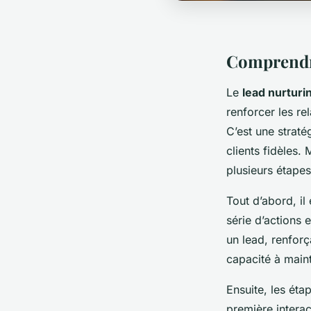
Comprendre
Le
lead nurturi
renforcer les re
C’est une straté
clients fidèles
plusieurs étapes
Tout d’abord, il
série d’actions 
un lead, renforç
capacité à mainte
Ensuite, les ét
première interac