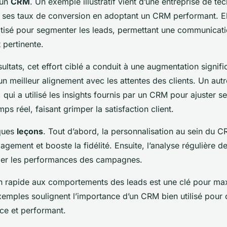
 un
CRM
. Un exemple illustratif vient d’une entreprise de te
r ses taux de conversion en adoptant un CRM performant. El
isé pour segmenter les leads, permettant une communicatio
 pertinente.
sultats, cet effort ciblé a conduit à une augmentation signif
un meilleur alignement avec les attentes des clients. Un autr
 qui a utilisé les insights fournis par un CRM pour ajuster 
ps réel, faisant grimper la satisfaction client.
ques
leçons
. Tout d’abord, la personnalisation au sein du C
ngagement et booste la fidélité. Ensuite, l’analyse régulière d
fier les performances des campagnes.
ion rapide aux comportements des leads est une clé pour max
xemples soulignent l’importance d’un CRM bien utilisé pour
ce et performant.