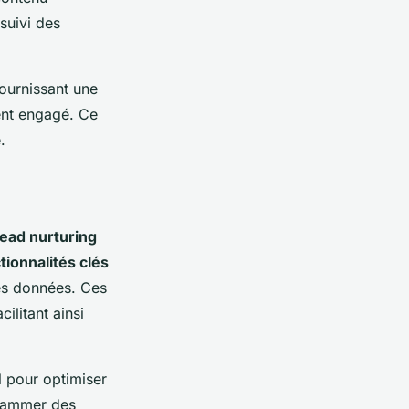
suivi des
fournissant une
ient engagé. Ce
.
lead nurturing
tionnalités clés
des données. Ces
ilitant ainsi
l pour optimiser
grammer des