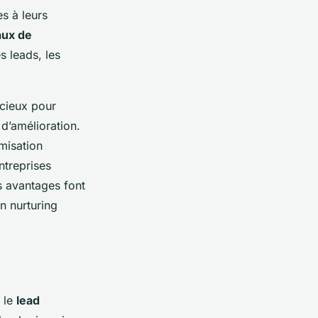
s à leurs
aux de
s leads, les
récieux pour
d’amélioration.
imisation
ntreprises
es avantages font
n nurturing
t le
lead