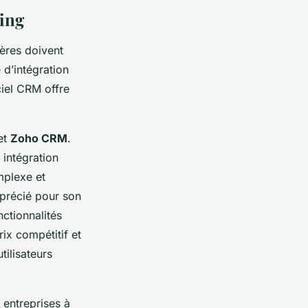
ring
tères doivent
é d’intégration
ciel CRM offre
 et
Zoho CRM
.
 intégration
mplexe et
pprécié pour son
nctionnalités
ix compétitif et
tilisateurs
 entreprises à