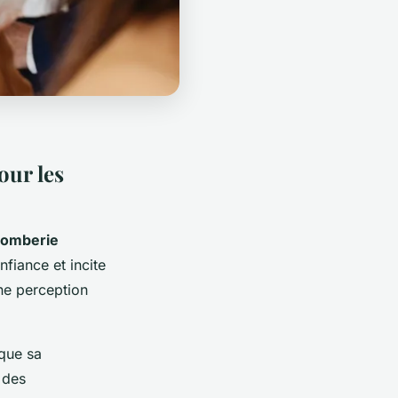
our les
lomberie
nfiance et incite
une perception
 que sa
 des