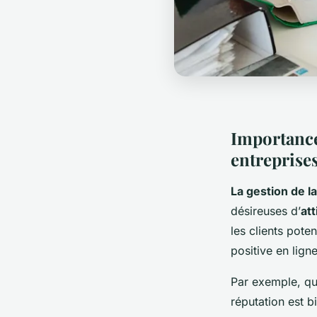
Importance 
entreprise
La gestion de la
désireuses d’
at
les clients pote
positive en lign
Par exemple, qua
réputation est b