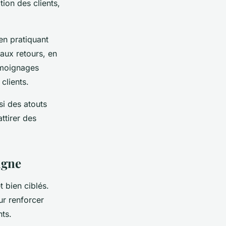
ion des clients,
en pratiquant
 aux retours, en
émoignages
clients.
si des atouts
ttirer des
igne
 bien ciblés.
ur renforcer
nts.