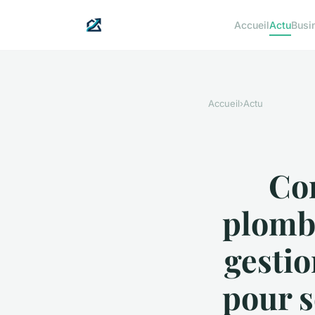
Accueil
Actu
Busi
Accueil
›
Actu
Co
plombe
gestio
pour s