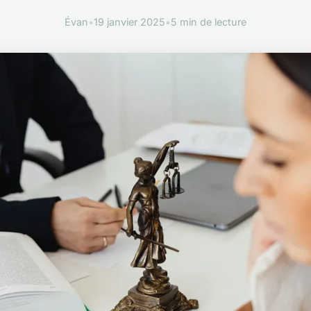
Évan
•
19 janvier 2025
•
5 min de lecture