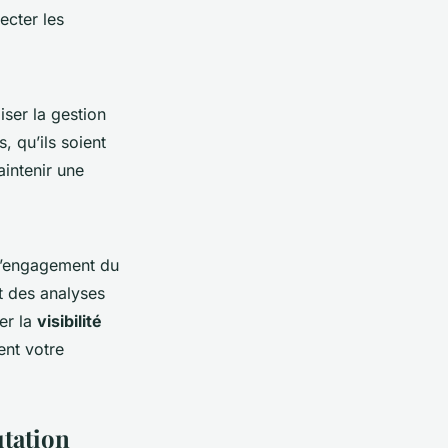
ecter les
iser la gestion
 qu’ils soient
aintenir une
e l’engagement du
nt des analyses
cer la
visibilité
ent votre
utation