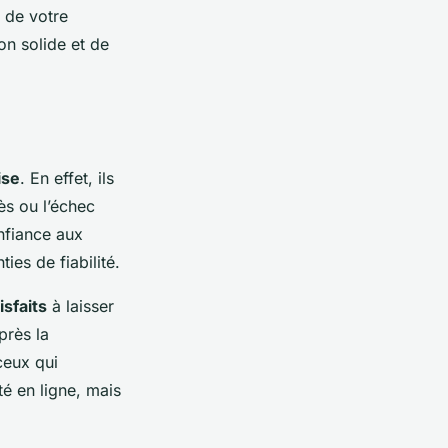
e de votre
on solide et de
ise
. En effet, ils
ès ou l’échec
nfiance aux
es de fiabilité.
isfaits
à laisser
près la
ceux qui
té en ligne, mais