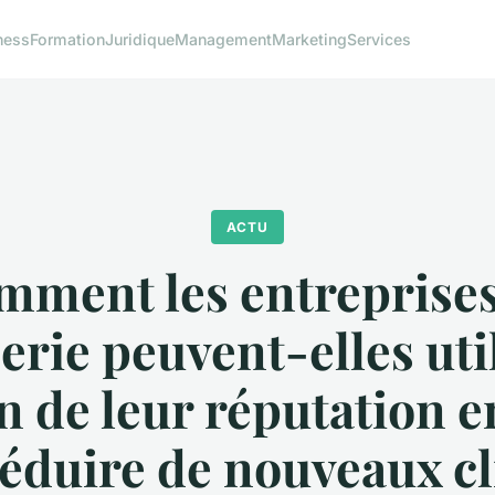
ness
Formation
Juridique
Management
Marketing
Services
ACTU
mment les entreprises
rie peuvent-elles util
n de leur réputation e
éduire de nouveaux cl