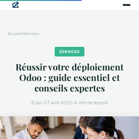
Accueil
›
Services
SERVICES
Réussir votre déploiement
Odoo : guide essentiel et
conseils expertes
Évan
•
27 avril 2025
•
4 min de lecture