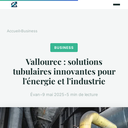
Accueil
›
Business
BUSINESS
Vallourec : solutions
tubulaires innovantes pour
l'énergie et l'industrie
Évan
•
9 mai 2025
•
5 min de lecture