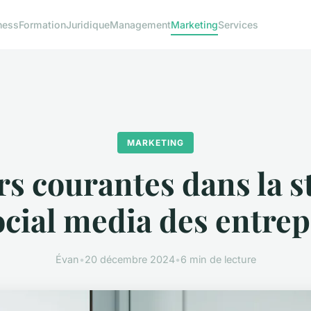
ness
Formation
Juridique
Management
Marketing
Services
MARKETING
rs courantes dans la s
ocial media des entrep
Évan
•
20 décembre 2024
•
6 min de lecture