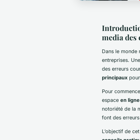
Introductio
media des 
Dans le monde n
entreprises. Un
des erreurs cour
principaux
pour 
Pour commencer,
espace
en ligne
notoriété de la
font des erreurs
L’objectif de ce