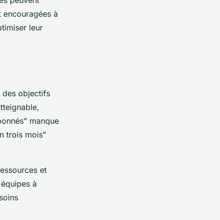
ses peuvent
nt encouragées à
ptimiser leur
r des objectifs
tteignable,
’abonnés” manque
 trois mois”
ressources et
 équipes à
soins