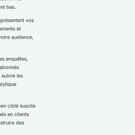
nt bas.
représentent vos
tements et
votre audience,
es enquêtes,
’abonnés
 suivre les
lytique
en ciblé suscite
nés en clients
nstruire des