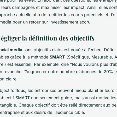
ues
pour les éviter. En abordant ces questions, les entrepri
r leurs campagnes et maximiser leur impact. Ainsi, elles so
proche actuelle afin de rectifier les écarts potentiels et d’o
 media pour un retour sur investissement accru.
Négliger la définition des objectifs
ocial media
sans objectifs clairs est vouée à l’échec. Défini
ables grâce à la méthode
SMART
(Spécifique, Mesurable, A
rel) est essentiel. Par exemple, dire “Nous voulons plus d
 En revanche, “Augmenter notre nombre d’abonnés de 20% en
on claire.
bjectifs flous, les entreprises peuvent mieux planifier leurs 
 objectif SMART non seulement guide, mais aussi motive les
 tangible. Chaque objectif doit être relié directement aux be
’entreprise et aux désirs de l’audience cible.