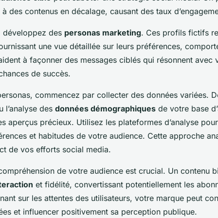
 à des contenus en décalage, causant des taux d’engageme
a, développez des
personas marketing
. Ces profils fictifs 
fournissant une vue détaillée sur leurs préférences, compor
s aident à façonner des messages ciblés qui résonnent avec 
chances de succès.
personas, commencez par collecter des données variées. D
u l’analyse des
données démographiques
de votre base d
es aperçus précieux. Utilisez les plateformes d’analyse pour
érences et habitudes de votre audience. Cette approche ana
t de vos efforts social media.
 compréhension de votre audience est crucial. Un contenu bi
teraction
et fidélité, convertissant potentiellement les abon
ignant sur les attentes des utilisateurs, votre marque peut co
fiées et influencer positivement sa perception publique.