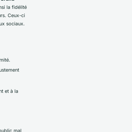
i la fidélité
urs. Ceux-ci
aux sociaux.
mité.
justement
t et à la
public mal