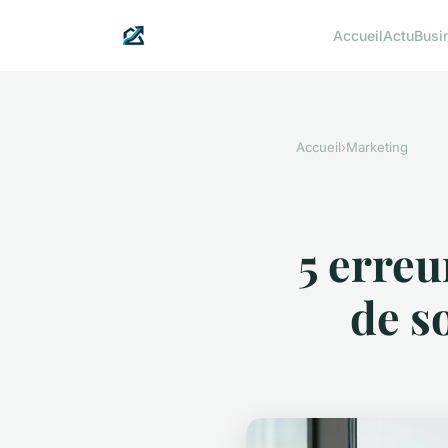
Accueil
Actu
Busi
Accueil
›
Marketing
5 erreu
de s