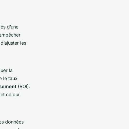
cès d’une
t empêcher
’ajuster les
uer la
e le taux
ssement
(ROI).
et ce qui
des données