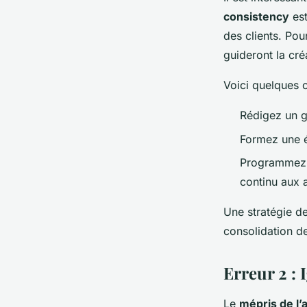
consistency
est
des clients. Pou
guideront la cré
Voici quelques 
Rédigez un gu
Formez une é
Programmez d
continu aux 
Une stratégie d
consolidation de
Erreur 2 : 
Le
mépris de l’