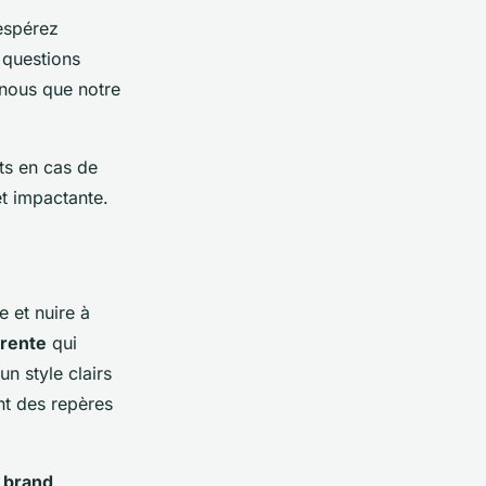
espérez
 questions
-nous que notre
ts en cas de
et impactante.
e et nuire à
érente
qui
un style clairs
ant des repères
e
brand