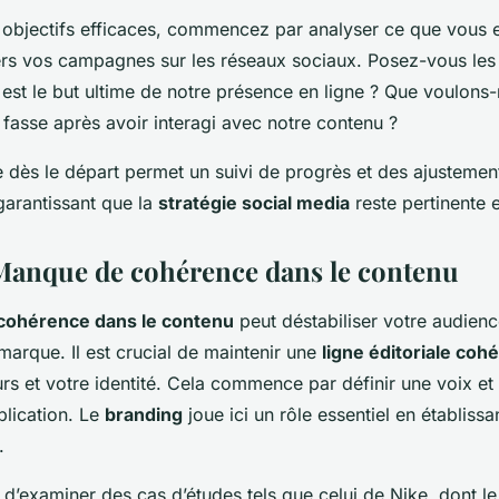
s objectifs efficaces, commencez par analyser ce que vous 
vers vos campagnes sur les réseaux sociaux. Posez-vous les
 est le but ultime de notre présence en ligne ? Que voulons
fasse après avoir interagi avec notre contenu ?
e dès le départ permet un suivi de progrès et des ajustemen
garantissant que la
stratégie social media
reste pertinente 
 Manque de cohérence dans le contenu
cohérence dans le contenu
peut déstabiliser votre audienc
arque. Il est crucial de maintenir une
ligne éditoriale coh
urs et votre identité. Cela commence par définir une voix et 
lication. Le
branding
joue ici un rôle essentiel en établiss
.
nt d’examiner des cas d’études tels que celui de Nike, dont l