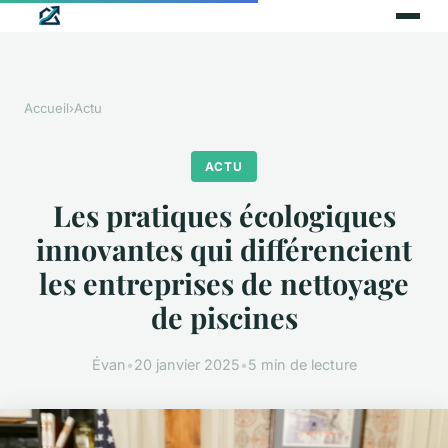
Accueil
›
Actu
ACTU
Les pratiques écologiques
innovantes qui différencient
les entreprises de nettoyage
de piscines
Évan
•
20 janvier 2025
•
5 min de lecture