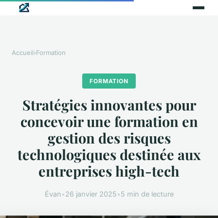
Accueil
›
Formation
FORMATION
Stratégies innovantes pour
concevoir une formation en
gestion des risques
technologiques destinée aux
entreprises high-tech
Évan
•
26 janvier 2025
•
5 min de lecture