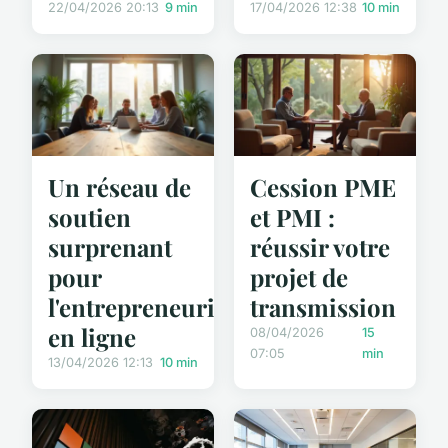
22/04/2026 20:13
9 min
17/04/2026 12:38
10 min
Un réseau de
Cession PME
soutien
et PMI :
surprenant
réussir votre
pour
projet de
l'entrepreneuriat
transmission
en ligne
08/04/2026
15
07:05
min
13/04/2026 12:13
10 min