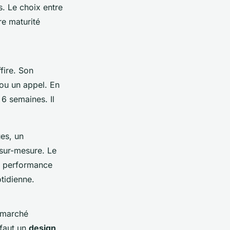
s. Le choix entre
e maturité
fire. Son
e ou un appel. En
à 6 semaines. Il
ues, un
e sur-mesure. Le
en performance
tidienne.
e marché
 faut un
design