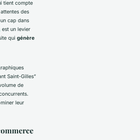
ui tient compte
 attentes des
r un cap dans
s
est un levier
site qui
génère
graphiques
nt Saint-Gilles”
 volume de
 concurrents.
ominer leur
e-commerce