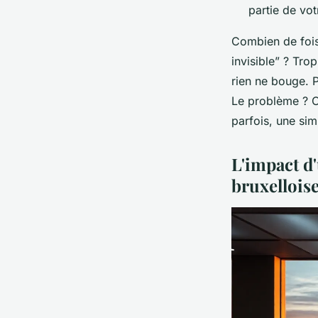
partie de votr
Combien de fois
invisible” ? Tro
rien ne bouge. P
Le problème ? Ce
parfois, une simp
L'impact d'
bruxellois