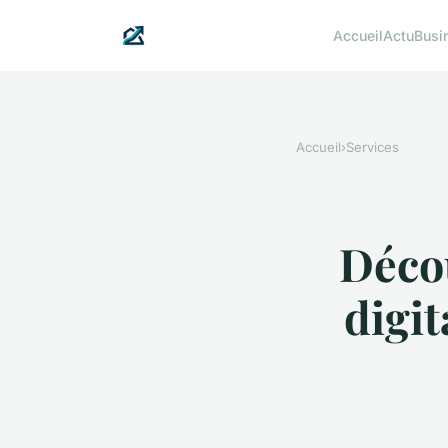
Accueil
Actu
Busi
Accueil
›
Services
Déco
digit