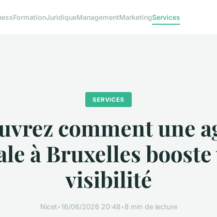
ness
Formation
Juridique
Management
Marketing
Services
SERVICES
uvrez comment une a
ale à Bruxelles booste
visibilité
Nicet
•
16/06/2026 20:48
•
8 min de lecture