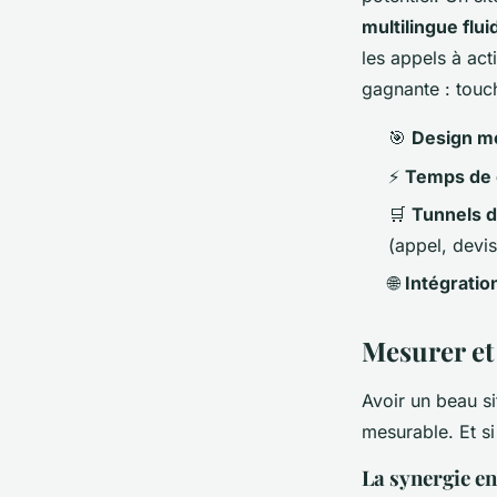
multilingue flui
les appels à act
gagnante : touc
🎯
Design mo
⚡
Temps de 
🛒
Tunnels d
(appel, devis
🌐
Intégratio
Mesurer et
Avoir un beau sit
mesurable. Et s
La synergie en