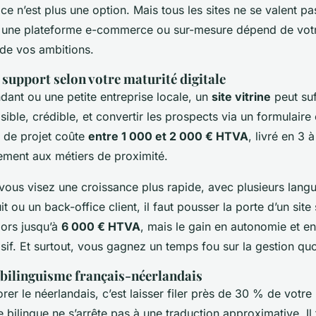
, ce n’est plus une option. Mais tous les sites ne se valent pa
 et une plateforme e-commerce ou sur-mesure dépend de votr
de vos ambitions.
 support selon votre maturité digitale
dant ou une petite entreprise locale, un
site vitrine
peut suf
visible, crédible, et convertir les prospects via un formulair
e de projet coûte
entre 1 000 et 2 000 € HTVA
, livré en 3 
tement aux métiers de proximité.
vous visez une croissance plus rapide, avec plusieurs lang
t ou un back-office client, il faut pousser la porte d’un sit
ors jusqu’à
6 000 € HTVA
, mais le gain en autonomie et 
sif. Et surtout, vous gagnez un temps fou sur la gestion quo
 bilinguisme français-néerlandais
orer le néerlandais, c’est laisser filer près de 30 % de votr
te bilingue ne s’arrête pas à une traduction approximative. Il