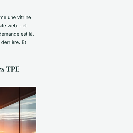
me une vitrine
 site web… et
 demande est là.
derrière. Et
des TPE