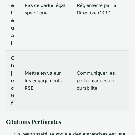
e
Pas de cadre légal
Réglementé par la
L
spécifique
Directive CSRD
é
g
a
l
O
b
j
Mettre en valeur
Communiquer les
e
les engagements
performances de
c
RSE
durabilité
ti
f
Citations Pertinentes
“La responsabilité sociale des entreprises est une