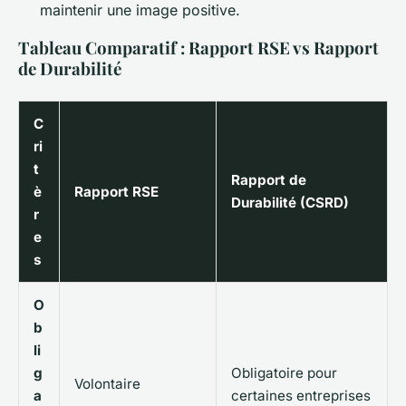
maintenir une image positive.
Tableau Comparatif : Rapport RSE vs Rapport
de Durabilité
C
ri
t
Rapport de
è
Rapport RSE
Durabilité (CSRD)
r
e
s
O
b
li
g
Obligatoire pour
Volontaire
a
certaines entreprises