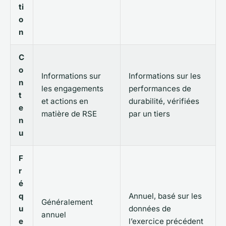
ti
o
n
C
o
Informations sur
Informations sur les
n
les engagements
performances de
t
et actions en
durabilité, vérifiées
e
matière de RSE
par un tiers
n
u
F
r
é
q
Annuel, basé sur les
Généralement
u
données de
annuel
e
l’exercice précédent