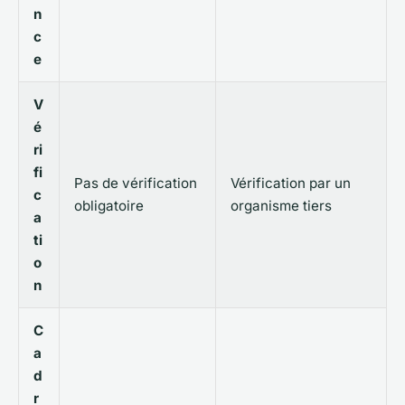
n
c
e
V
é
ri
fi
Pas de vérification
Vérification par un
c
obligatoire
organisme tiers
a
ti
o
n
C
a
d
r