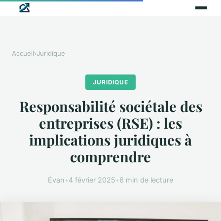
Accueil
›
Juridique
JURIDIQUE
Responsabilité sociétale des
entreprises (RSE) : les
implications juridiques à
comprendre
Évan
•
4 février 2025
•
6 min de lecture