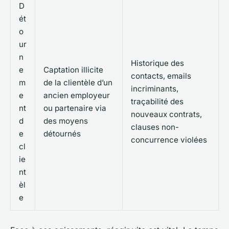
D
ét
o
ur
n
Historique des
e
Captation illicite
contacts, emails
m
de la clientèle d’un
incriminants,
e
ancien employeur
traçabilité des
nt
ou partenaire via
nouveaux contrats,
d
des moyens
clauses non-
e
détournés
concurrence violées
cl
ie
nt
èl
e