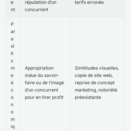
e
réputation d’un
tarifs erronée
nt
concurrent
P
ar
a
si
ti
s
m
Appropriation
Similitudes visuelles,
e
indue du savoir-
copie de site web,
é
faire ou de l’image
reprise de concept
c
d’un concurrent
marketing, notoriété
o
pour en tirer profit
préexistante
n
o
m
iq