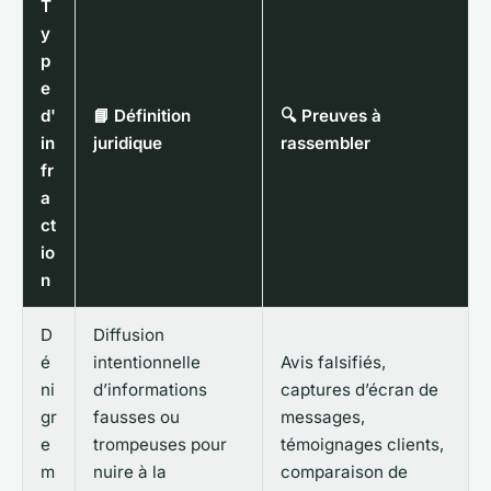
T
y
p
e
d'
📘 Définition
🔍 Preuves à
in
juridique
rassembler
fr
a
ct
io
n
D
Diffusion
é
intentionnelle
Avis falsifiés,
ni
d’informations
captures d’écran de
gr
fausses ou
messages,
e
trompeuses pour
témoignages clients,
m
nuire à la
comparaison de