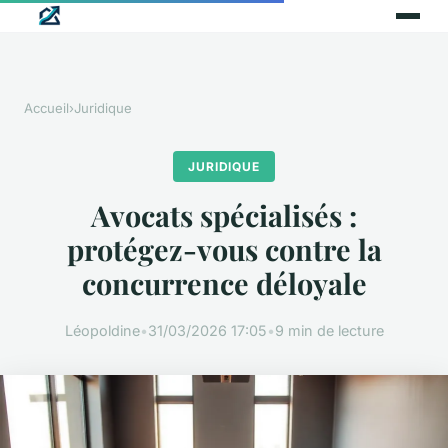
Accueil
›
Juridique
JURIDIQUE
Avocats spécialisés :
protégez-vous contre la
concurrence déloyale
Léopoldine
•
31/03/2026 17:05
•
9 min de lecture