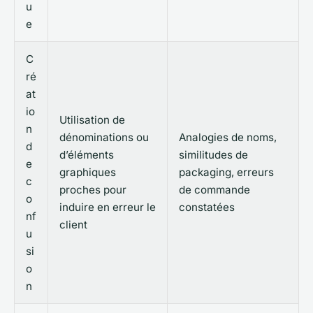
u
e
C
ré
at
io
Utilisation de
n
dénominations ou
Analogies de noms,
d
d’éléments
similitudes de
e
graphiques
packaging, erreurs
c
proches pour
de commande
o
induire en erreur le
constatées
nf
client
u
si
o
n