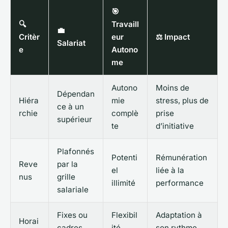
🎯
🔍
Travaill
💼
Critèr
eur
⚖️ Impact
Salariat
e
Autono
me
Autono
Moins de
Dépendan
Hiéra
mie
stress, plus de
ce à un
rchie
complè
prise
supérieur
te
d’initiative
Plafonnés
Potenti
Rémunération
Reve
par la
el
liée à la
nus
grille
illimité
performance
salariale
Fixes ou
Flexibil
Adaptation à
Horai
cadres
ité
son rythme