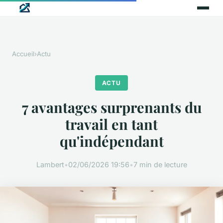
Accueil
›
Actu
ACTU
7 avantages surprenants du
travail en tant
qu'indépendant
Lambert
•
02/06/2026 19:56
•
7 min de lecture