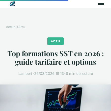
Accueil
›
Actu
ACTU
Top formations SST en 2026 :
guide tarifaire et options
Lambert
•
26/03/2026 19:13
•
8 min de lecture