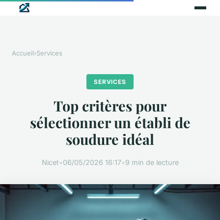
Accueil
›
Services
SERVICES
Top critères pour
sélectionner un établi de
soudure idéal
Nicet
•
06/05/2026 16:17
•
9 min de lecture