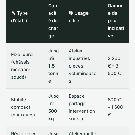
Cap
Gamm
🔧 Type
acit
🎯 Usage
e de
d’établi
é de
cible
prix
char
indicati
ge
ve
Jusq
Atelier
Fixe lourd
u’à
industriel,
2 200
(châssis
1,5
pièces
€ - 3
mécano-
tonn
volumineuse
500 €
soudé)
e
s
Jusq
Espace
Mobile
800 €
u’à
partagé,
compact
- 1 600
500
intervention
(sur roues)
€
kg
sur site
Réglable en
Jusq
Atelier multi-